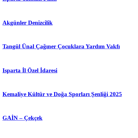
Akgünler Denizcilik
Tangül Ünal Çağıner Çocuklara Yardım Vakfı
Isparta İl Özel İdaresi
Kemaliye Kültür ve Doğa Sporları Şenliği 2025
GAİN – Çekçek