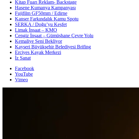
Kitap Fuarı Reklam- Backstage
Hasene Kumanya Kampanyası
Fujifilm GF50mm / Edirne
Kanser Farkındalık Kamu Spotu
SERKA / Doğu’yu Keşfet
Limak İnşaat – KMO
Cengiz İnşaat – Gümüşhane Çevre Yolu
Kemaliye Seni Bekliyor
Kayseri Büyükşehir Belediyesi Brifing
Erciyes Kayak Merkezi
İz Sanat
Facebook
YouTube
Vimeo