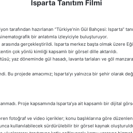
Isparta Tanıtım Filmi
n tarafından hazırlanan “Türkiye’nin Gül Bahçesi: Isparta” tanıtım
nematografik bir anlatımla izleyiciyle buluşturuyor.
 arasında gerçekleştirildi. Isparta merkez başta olmak üzere Eği
ntin çok yönlü kimliği kapsamlı bir görsel dille aktarıldı.
üsü; yaz döneminde gül hasadı, lavanta tarlaları ve göl manzaral
 Bu projede amacımız; Isparta’yı yalnızca bir şehir olarak değil
nlanmadı. Proje kapsamında Isparta’ya ait kapsamlı bir dijital gö
çeren fotoğraf ve video içerikler; konu başlıklarına göre düzenlenm
unca kullanılabilecek sürdürülebilir bir görsel kaynak oluşturuld