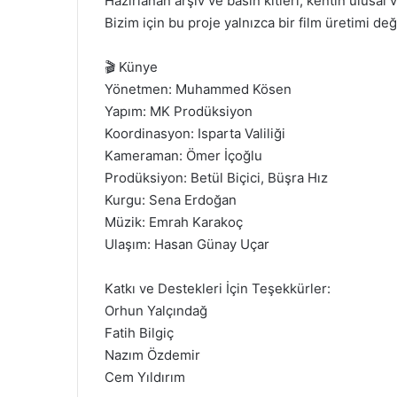
Hazırlanan arşiv ve basın kitleri, kentin ulusal 
Bizim için bu proje yalnızca bir film üretimi de
🎬 Künye
Yönetmen: Muhammed Kösen
Yapım: MK Prodüksiyon
Koordinasyon: Isparta Valiliği
Kameraman: Ömer İçoğlu
Prodüksiyon: Betül Biçici, Büşra Hız
Kurgu: Sena Erdoğan
Müzik: Emrah Karakoç
Ulaşım: Hasan Günay Uçar
Katkı ve Destekleri İçin Teşekkürler:
Orhun Yalçındağ
Fatih Bilgiç
Nazım Özdemir
Cem Yıldırım