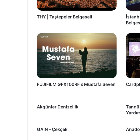
THY | Taştepeler Belgeseli
İstanb
Belges
FUJIFILM GFX100RF x Mustafa Seven
Cardplu
Akgünler Denizcilik
Tangül
Yardım
GAİN – Çekçek
Anado