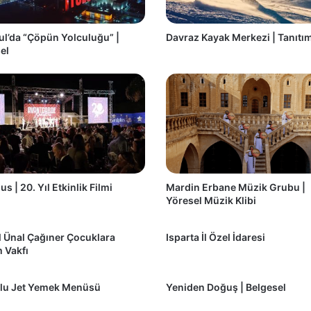
ul’da “Çöpün Yolculuğu” |
Davraz Kayak Merkezi | Tanıtım
el
s | 20. Yıl Etkinlik Filmi
Mardin Erbane Müzik Grubu |
Yöresel Müzik Klibi
 Ünal Çağıner Çocuklara
Isparta İl Özel İdaresi
 Vakfı
lu Jet Yemek Menüsü
Yeniden Doğuş | Belgesel