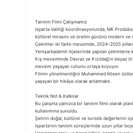
Tanıtım Filmi Çalışmamız
Isparta Valiliği koordinasyonunda, MK Prodüksiyo
kültürel mirasını ve üretim gücünü modern ve si
Çekimler iki farklı mevsimde, 2024–2025 yılları
Yenişarbademli ilçelerinde yapılan çekimlerle ke
Kış mevsiminde Davraz ve Kızıldağ’ın beyaz ört
mevsim yaşayan ruhunu ortaya koyuyor.
Filmin yönetmenliğini Muhammed Kösen üstlendi.
yaşayan bir hikâye olarak anlatmaktı.
Teknik Not & Katkılar
Bu çalışma yalnızca bir tanıtım filmi olarak pla
kullanımına sunuldu.
Şehrin doğal, kültürel ve turistik değerlerini i
Isparta’nın tanıtım süreçlerinde uzun yıllar boy