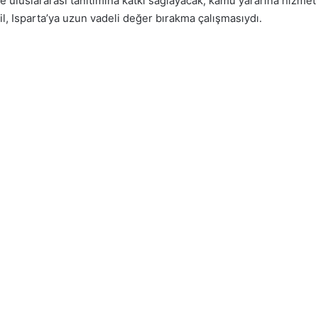
ve uluslararası tanıtımına katkı sağlayacak; kamu yararına hizmet 
ğil, Isparta’ya uzun vadeli değer bırakma çalışmasıydı.