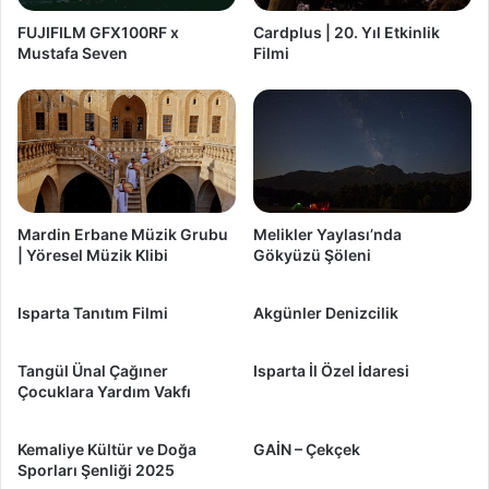
FUJIFILM GFX100RF x
Cardplus | 20. Yıl Etkinlik
Mustafa Seven
Filmi
Mardin Erbane Müzik Grubu
Melikler Yaylası’nda
| Yöresel Müzik Klibi
Gökyüzü Şöleni
Isparta Tanıtım Filmi
Akgünler Denizcilik
Tangül Ünal Çağıner
Isparta İl Özel İdaresi
Çocuklara Yardım Vakfı
Kemaliye Kültür ve Doğa
GAİN – Çekçek
Sporları Şenliği 2025